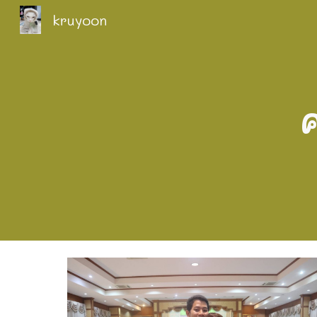
kruyoon
Sk